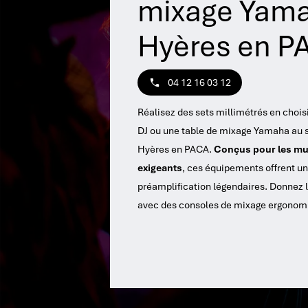
mixage Yam
Hyères en P
04 12 16 03 12
Réalisez des sets millimétrés en chois
DJ ou une table de mixage Yamaha au s
Hyères en PACA.
Conçus pour les mus
exigeants
, ces équipements offrent une
préamplification légendaires. Donnez l
avec des consoles de mixage ergonomi