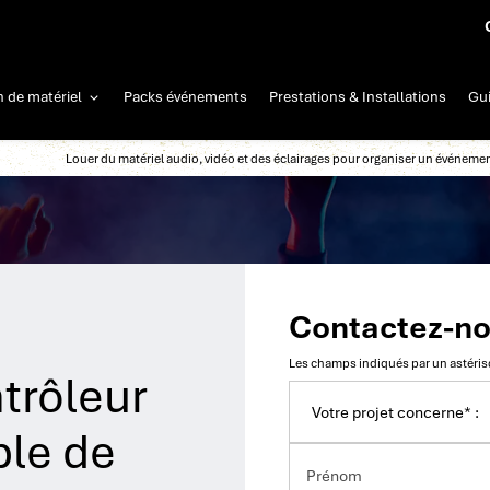
n de matériel
Packs événements
Prestations & Installations
Gui
Louer du matériel audio, vidéo et des éclairages pour organiser un événeme
Contactez-n
Les champs indiqués par un astérisq
trôleur
ble de
Prénom