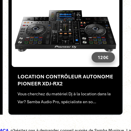
120€
LOCATION CONTRÔLEUR AUTONOME
PIONEER XDJ-RX2
Vous cherchez du matériel Dj à la location dans le
Var? Samba Audio Pro, spécialiste en so...
 PACA
, n'hésitez pas à demander conseil auprès de
Samba Musique
. L