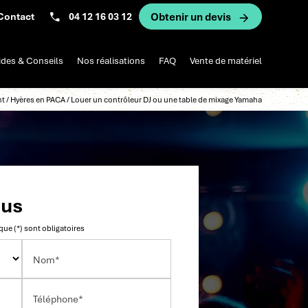
Contact
04 12 16 03 12
Obtenir un devis
des & Conseils
Nos réalisations
FAQ
Vente de matériel
nt / Hyères en PACA / Louer un contrôleur DJ ou une table de mixage Yamaha
ous
ue (*) sont obligatoires
Nom*
Téléphone*