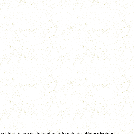
a société pourra également vous fournir un
vidéoprojecteur