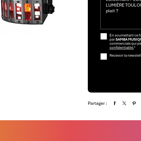
En soumettant ce fo
par
SAMBA MUSIQ
commerciale qui pe
confidentialité.
*
Recevoir la newslet
Partager :