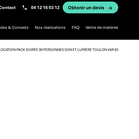
Contact
04 12 16 03 12
Obtenir un devis
des & Conseils
Nos réalisations
FAQ
Vente de matériel
LOCATION PACK SOIRÉE 90 PERSONNES SON ET LUMIÈRE TOULON VAR 83