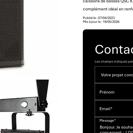
caissons de basses QSC KS
complément idéal en renfo
Publié le : 07/04/2023
Mis à jour le : 19/05/2026
Conta
Les champs indiqués par 
Prénom
Email*
Message*