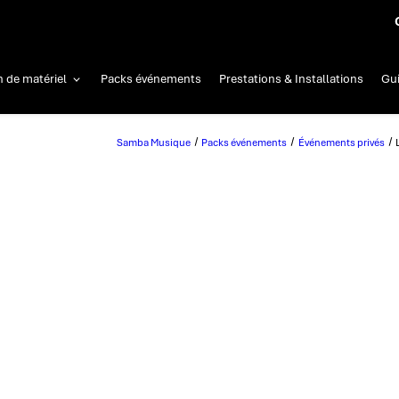
n de matériel
Packs événements
Prestations & Installations
Gui
Samba Musique
Packs événements
Événements privés